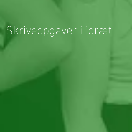
Skriveopgaver i idræt