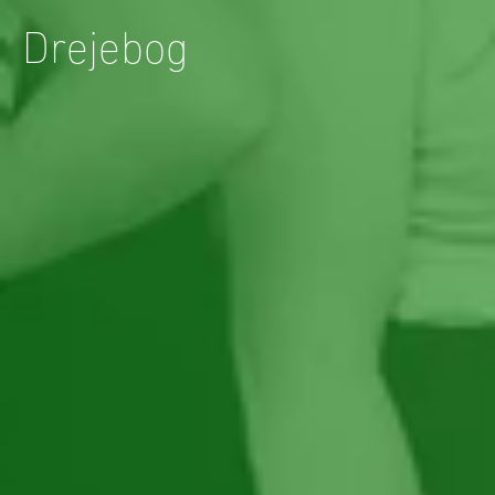
Drejebog