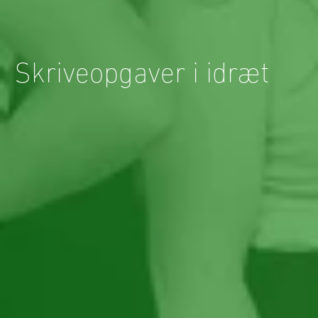
Skriveopgaver i idræt