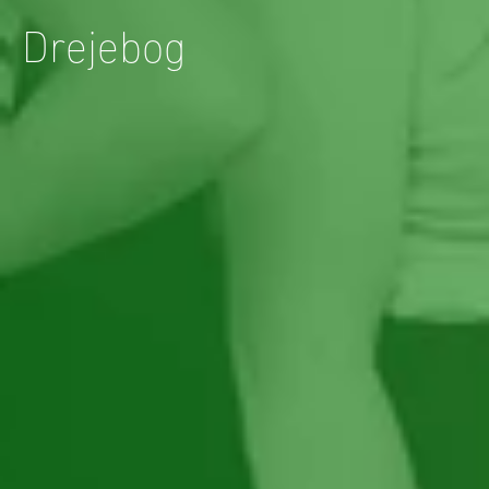
Drejebog