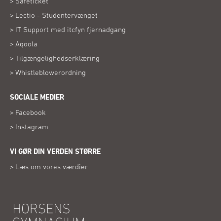
(Åbner
Safeticket
i
(Åbner
Lectio - Studentervænget
nyt
i
vindue)
(Åbner
IT Support med itcfyn fjernadgang
nyt
i
vindue)
(Åbner
Aqoola
nyt
i
vindue)
(Åbner
Tilgængelighedserklæring
nyt
i
vindue)
(Åbner
Whistleblowerordning
nyt
i
vindue)
nyt
SOCIALE MEDIER
vindue)
(Åbner
Facebook
i
(Åbner
Instagram
nyt
i
vindue)
nyt
VI GØR DIN VERDEN STØRRE
vindue)
Læs om vores værdier