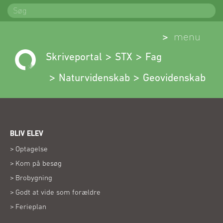
Spring
Søg
til
indhold
(Åben)
menu
Skriveportal
STX
Fag
Naturvidenskab
Geovidenskab
BLIV ELEV
Optagelse
Kom på besøg
Brobygning
Godt at vide som forældre
Ferieplan